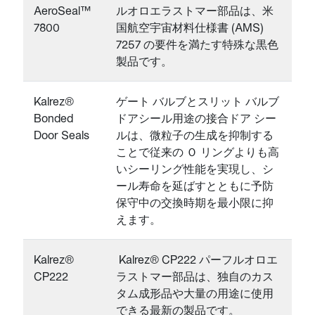
AeroSeal™
ルオロエラストマー部品は、米
7800
国航空宇宙材料仕様書 (AMS)
7257 の要件を満たす特殊な黒色
製品です。
Kalrez®
ゲート バルブとスリット バルブ
Bonded
ドアシール用途の接合ドア シー
Door Seals
ルは、微粒子の生成を抑制する
ことで従来の Ｏ リングよりも高
いシーリング性能を実現し、シ
ール寿命を延ばすとともに予防
保守中の交換時期を最小限に抑
えます。
Kalrez®
Kalrez® CP222 パーフルオロエ
CP222
ラストマー部品は、独自のカス
タム成形品や大量の用途に使用
できる最新の製品です。