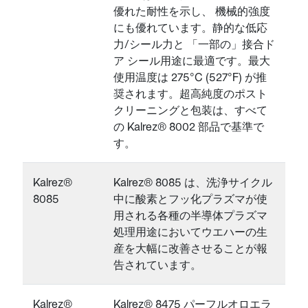
優れた耐性を示し、 機械的強度
にも優れています。静的な低応
力/シール力と 「一部の」接合ド
ア シール用途に最適です。最大
使用温度は 275°C (527°F) が推
奨されます。超高純度のポスト
クリーニングと包装は、すべて
の Kalrez® 8002 部品で基準で
す。
Kalrez®
Kalrez® 8085 は、洗浄サイクル
8085
中に酸素とフッ化プラズマが使
用される各種の半導体プラズマ
処理用途においてウエハーの生
産を大幅に改善させることが報
告されています。
Kalrez®
Kalrez® 8475 パーフルオロエラ