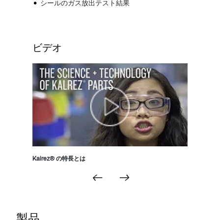
シールのガス放出テスト結果
ビデオ
Kalrez® の特長とは
Kalrez®
←
→
製品