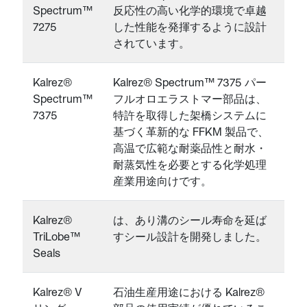
Spectrum™
反応性の高い化学的環境で卓越
7275
した性能を発揮するように設計
されています。
Kalrez®
Kalrez® Spectrum™ 7375 パー
Spectrum™
フルオロエラストマー部品は、
7375
特許を取得した架橋システムに
基づく革新的な FFKM 製品で、
高温で広範な耐薬品性と耐水・
耐蒸気性を必要とする化学処理
産業用途向けです。
Kalrez®
は、あり溝のシール寿命を延ば
TriLobe™
すシール設計を開発しました。
Seals
Kalrez® V
石油生産用途における Kalrez®