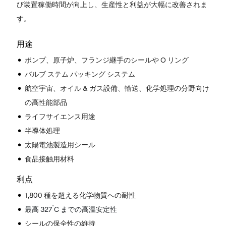
び装置稼働時間が向上し、生産性と利益が大幅に改善されま
す。
用途
ポンプ、原子炉、フランジ継手のシールや O リング
バルブ ステム パッキング システム
航空宇宙、オイル & ガス設備、輸送、化学処理の分野向け
の高性能部品
ライフサイエンス用途
半導体処理
太陽電池製造用シール
食品接触用材料
利点
1,800 種を超える化学物質への耐性
°
最高 3
27
C までの高温安定性
シールの保全性の維持