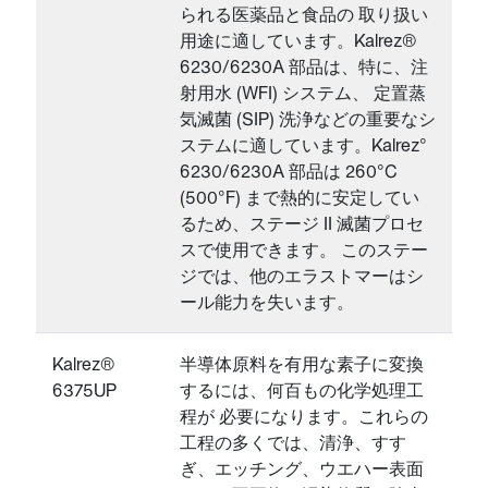
られる医薬品と食品の 取り扱い
用途に適しています。Kalrez®
6230/6230A 部品は、特に、注
射用水 (WFI) システム、 定置蒸
気滅菌 (SIP) 洗浄などの重要なシ
ステムに適しています。Kalrez°
6230/6230A 部品は 260°C
(500°F) まで熱的に安定してい
るため、ステージ II 滅菌プロセ
スで使用できます。 このステー
ジでは、他のエラストマーはシ
ール能力を失います。
Kalrez®
半導体原料を有用な素子に変換
6375UP
するには、何百もの化学処理工
程が 必要になります。これらの
工程の多くでは、清浄、すす
ぎ、エッチング、ウエハー表面