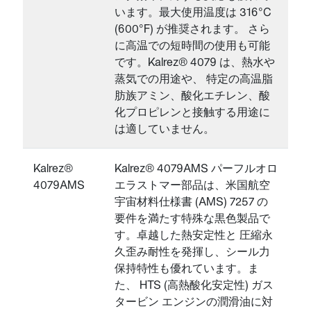
います。最大使用温度は 316°C
(600°F) が推奨されます。 さら
に高温での短時間の使用も可能
です。Kalrez® 4079 は、熱水や
蒸気での用途や、 特定の高温脂
肪族アミン、酸化エチレン、酸
化プロピレンと接触する用途に
は適していません。
Kalrez®
Kalrez® 4079AMS パーフルオロ
4079AMS
エラストマー部品は、米国航空
宇宙材料仕様書 (AMS) 7257 の
要件を満たす特殊な黒色製品で
す。卓越した熱安定性と 圧縮永
久歪み耐性を発揮し、シール力
保持特性も優れています。ま
た、 HTS (高熱酸化安定性) ガス
タービン エンジンの潤滑油に対