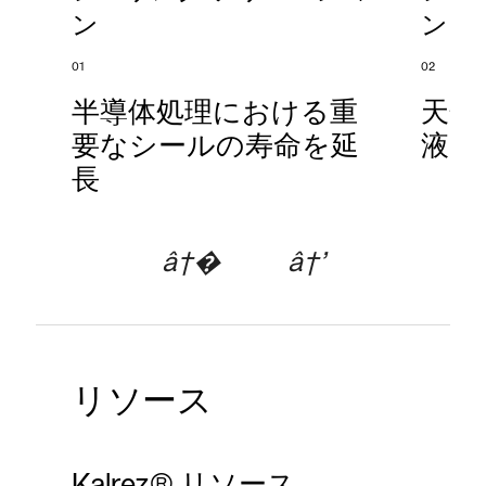
ン
ン
01
02
半導体処理における重
天然
要なシールの寿命を延
液密
長
â†�
â†’
リソース
Kalrez® リソース