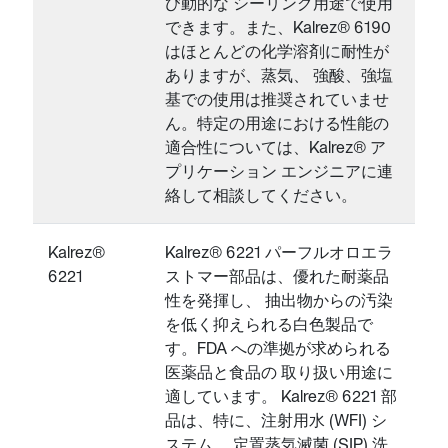
び動的な シーリング用途で使用
できます。また、Kalrez® 6190
はほとんどの化学溶剤に耐性が
ありますが、蒸気、 強酸、強塩
基での使用は推奨されていませ
ん。特定の用途における性能の
適合性については、Kalrez® ア
プリケーション エンジニアに連
絡して相談してください。
Kalrez®
Kalrez® 6221 パーフルオロエラ
6221
ストマー部品は、優れた耐薬品
性を発揮し、 抽出物からの汚染
を低く抑えられる白色製品で
す。FDA への準拠が求められる
医薬品と食品の 取り扱い用途に
適しています。 Kalrez® 6221 部
品は、特に、注射用水 (WFI) シ
ステム、 定置蒸気滅菌 (SIP) 洗