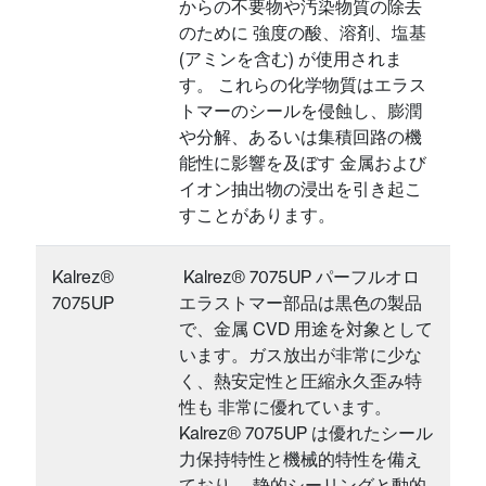
からの不要物や汚染物質の除去
のために 強度の酸、溶剤、塩基
(アミンを含む) が使用されま
す。 これらの化学物質はエラス
トマーのシールを侵蝕し、膨潤
や分解、あるいは集積回路の機
能性に影響を及ぼす 金属および
イオン抽出物の浸出を引き起こ
すことがあります。
Kalrez®
Kalrez® 7075UP パーフルオロ
7075UP
エラストマー部品は黒色の製品
で、金属 CVD 用途を対象として
います。ガス放出が非常に少な
く、熱安定性と圧縮永久歪み特
性も 非常に優れています。
Kalrez® 7075UP は優れたシール
力保持特性と機械的特性を備え
ており、 静的シーリングと動的