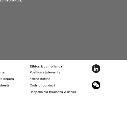
ize products,
Ethics & compliance
nter
Position statements
ta sheets
Ethics hotline
sheets
Code of conduct
s
Responsible Business Alliance