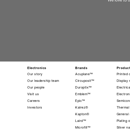
We love to t
Electronics
Brands
Produc
Our story
Acuplane™
Printed 
Our leadership team
Circuposit™
Display 
Our people
Duroptix™
Electrica
Visit us
Emblem™
Electro
Careers
Epic™
Semicond
Investors
Kalrez®
Thermal
Kapton®
General 
Laird™
Plating 
Microfill™
Silver n