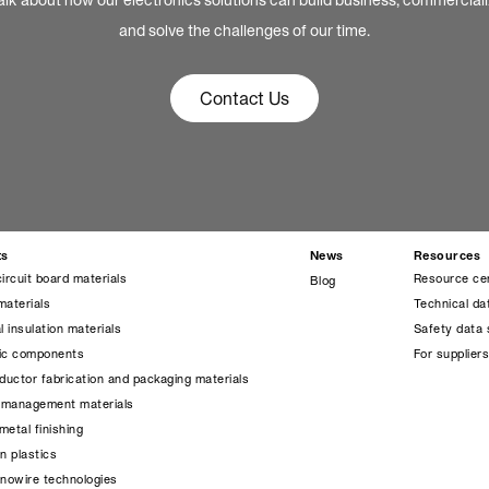
alk about how our electronics solutions can build business, commercial
and solve the challenges of our time.
Contact Us
ts
News
Resources
circuit board materials
Resource ce
Blog
materials
Technical da
l insulation materials
Safety data 
nic components
For supplier
uctor fabrication and packaging materials
 management materials
metal finishing
on plastics
anowire technologies