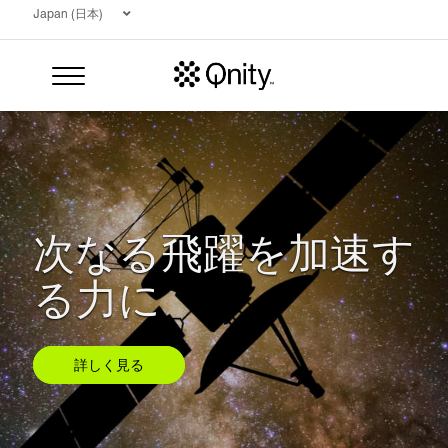
Japan (日本)
次なる飛躍を加速す
る力に
サーチ
詳しく見る