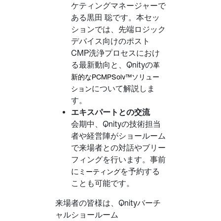
ケティングマネージャーで
ある黒田 聡です。本セッ
ションでは、先端ロジック
デバイス向けのポスト
CMP洗浄プロセスにおけ
る最新動向と、Qnityの
革
新的なPCMPSolv™ソリュー
について解説しま
ション
す。
エキスパートとの交流
会期中、Qnityの技術担当
者や経営陣がショールーム
で来場者との対話やブリー
フィングを行います。事前
に
を予約する
ミーティング
ことも可能です。
来場者の皆様は、Qnityバーチ
ャルショールーム